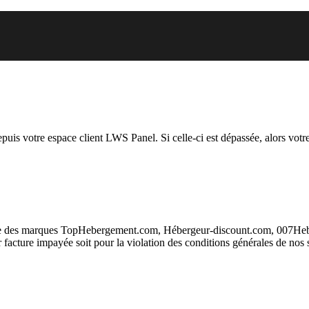
l vous essayez d’accéder est sus
depuis votre espace client LWS Panel. Si celle-ci est dépassée, alors votre
taire des marques TopHebergement.com, Hébergeur-discount.com, 007H
ur facture impayée soit pour la violation des conditions générales de nos 