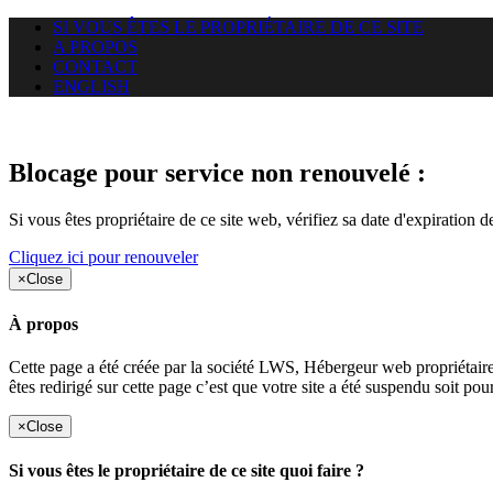
SI VOUS ÊTES LE PROPRIÉTAIRE DE CE SITE
A PROPOS
CONTACT
ENGLISH
Le site web uzazi-lab.com auque
Blocage pour service non renouvelé :
Si vous êtes propriétaire de ce site web, vérifiez sa date d'expiration 
Cliquez ici pour renouveler
×
Close
À propos
Cette page a été créée par la société LWS, Hébergeur web proprié
êtes redirigé sur cette page c’est que votre site a été suspendu soit po
×
Close
Si vous êtes le propriétaire de ce site quoi faire ?