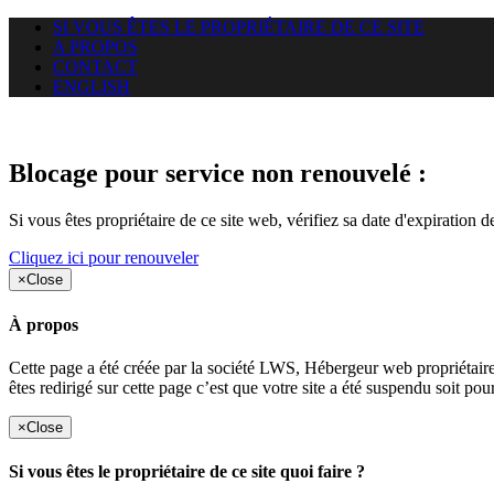
SI VOUS ÊTES LE PROPRIÉTAIRE DE CE SITE
A PROPOS
CONTACT
ENGLISH
Le site web uzazi-lab.com auque
Blocage pour service non renouvelé :
Si vous êtes propriétaire de ce site web, vérifiez sa date d'expiration 
Cliquez ici pour renouveler
×
Close
À propos
Cette page a été créée par la société LWS, Hébergeur web proprié
êtes redirigé sur cette page c’est que votre site a été suspendu soit po
×
Close
Si vous êtes le propriétaire de ce site quoi faire ?