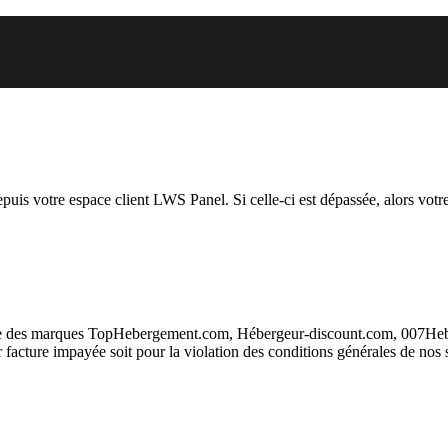
l vous essayez d’accéder est sus
depuis votre espace client LWS Panel. Si celle-ci est dépassée, alors votre
taire des marques TopHebergement.com, Hébergeur-discount.com, 007H
ur facture impayée soit pour la violation des conditions générales de nos 