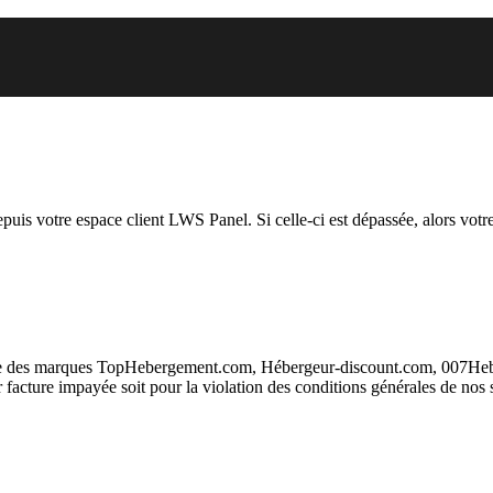
l vous essayez d’accéder est sus
depuis votre espace client LWS Panel. Si celle-ci est dépassée, alors votre
taire des marques TopHebergement.com, Hébergeur-discount.com, 007H
ur facture impayée soit pour la violation des conditions générales de nos 