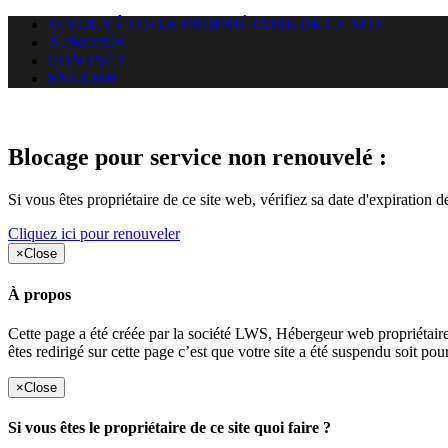
SI VOUS ÊTES LE PROPRIÉTAIRE DE CE SITE
A PROPOS
CONTACT
ENGLISH
Le site web uzazi-lab.com auque
Blocage pour service non renouvelé :
Si vous êtes propriétaire de ce site web, vérifiez sa date d'expiration 
Cliquez ici pour renouveler
×
Close
À propos
Cette page a été créée par la société LWS, Hébergeur web proprié
êtes redirigé sur cette page c’est que votre site a été suspendu soit po
×
Close
Si vous êtes le propriétaire de ce site quoi faire ?